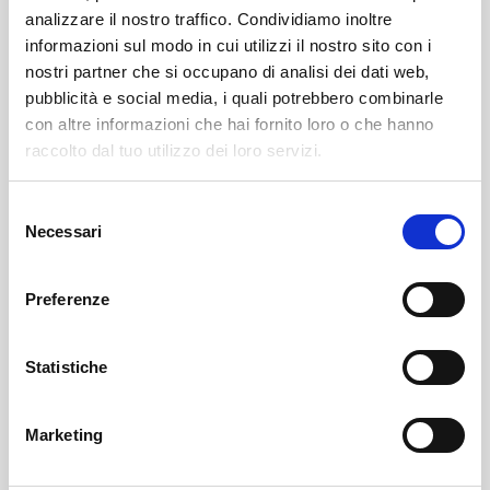
analizzare il nostro traffico. Condividiamo inoltre
informazioni sul modo in cui utilizzi il nostro sito con i
nostri partner che si occupano di analisi dei dati web,
pubblicità e social media, i quali potrebbero combinarle
con altre informazioni che hai fornito loro o che hanno
raccolto dal tuo utilizzo dei loro servizi.
Selezione
Necessari
del
Chiuro
SOF Società Onoranze Funebri
Obituaries
consenso
Preferenze
Statistiche
Marketing
Sondrio
SOF Società Onoranze Funebri