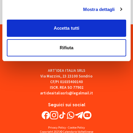
Mostra dettagli
Accetta tutti
Rifiuta
ART'IDEA ITALIA SRLS
Via Mazzini, 23 23100 Sondrio
CF/PI 01035400140
ISCR. REA SO 77902
artideaitaliasrls@legalmail.it
Seguici sui social
Privacy Policy
-
Cookie Policy
Copyright 2025 © Calendario Valtellinese