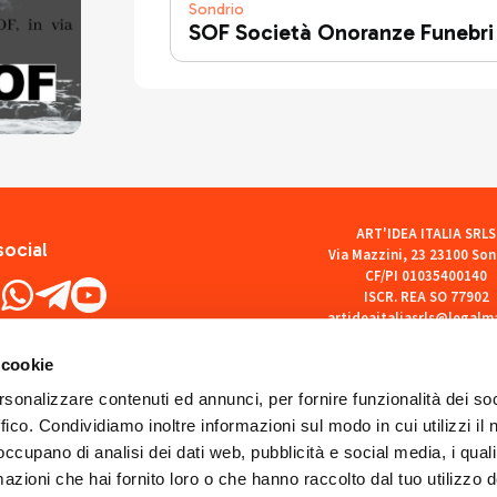
Sondrio
SOF Società Onoranze Funebri
ART'IDEA ITALIA SRLS
social
Via Mazzini, 23 23100 Son
CF/PI 01035400140
ISCR. REA SO 77902
artideaitaliasrls@legalma
 cookie
rsonalizzare contenuti ed annunci, per fornire funzionalità dei so
ffico. Condividiamo inoltre informazioni sul modo in cui utilizzi il 
 occupano di analisi dei dati web, pubblicità e social media, i qual
azioni che hai fornito loro o che hanno raccolto dal tuo utilizzo d