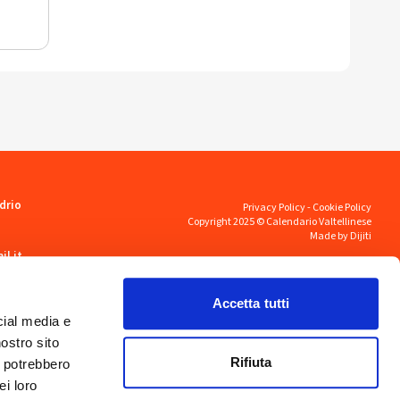
drio
Privacy Policy
-
Cookie Policy
Copyright 2025 © Calendario Valtellinese
Made by Dijiti
il.it
Accetta tutti
cial media e
nostro sito
Rifiuta
i potrebbero
ei loro