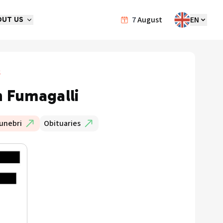
7
August
EN
OUT US
s
n Fumagalli
unebri
Obituaries