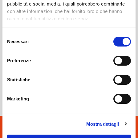
pubblicità e social media, i quali potrebbero combinarle
con altre informazioni che hai fornito loro o che hanno
Sondrio
SOF Società Onoranze Funebri
Obituaries
raccolto dal tuo utilizzo dei loro servizi.
Selezione
Necessari
del
consenso
Preferenze
Statistiche
Sondrio
SOF Società Onoranze Funebri
Marketing
Mostra dettagli