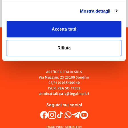
SOF Società Onoranze Funebri
Mostra dettagli
Accetta tutti
Rifiuta
ART'IDEA ITALIA SRLS
Via Mazzini, 23 23100 Sondrio
CF/PI 01035400140
ISCR. REA SO 77902
artideaitaliasrls@legalmail.it
Seguici sui social
Privacy Policy
-
Cookie Policy