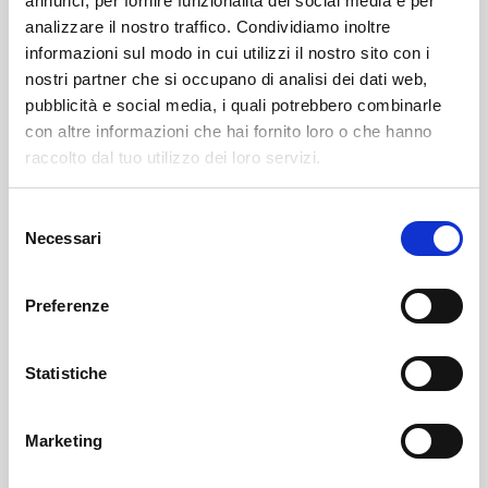
annunci, per fornire funzionalità dei social media e per
analizzare il nostro traffico. Condividiamo inoltre
informazioni sul modo in cui utilizzi il nostro sito con i
nostri partner che si occupano di analisi dei dati web,
pubblicità e social media, i quali potrebbero combinarle
con altre informazioni che hai fornito loro o che hanno
raccolto dal tuo utilizzo dei loro servizi.
Selezione
Necessari
del
Sondrio
SOF Società Onoranze Funebri
Obituaries
consenso
Preferenze
Statistiche
Marketing
Sondrio