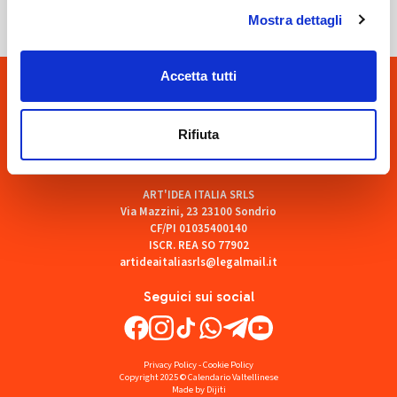
Mostra dettagli
Accetta tutti
Rifiuta
ART'IDEA ITALIA SRLS
Via Mazzini, 23 23100 Sondrio
CF/PI 01035400140
ISCR. REA SO 77902
artideaitaliasrls@legalmail.it
Seguici sui social
Privacy Policy
-
Cookie Policy
Copyright 2025 © Calendario Valtellinese
Made by Dijiti