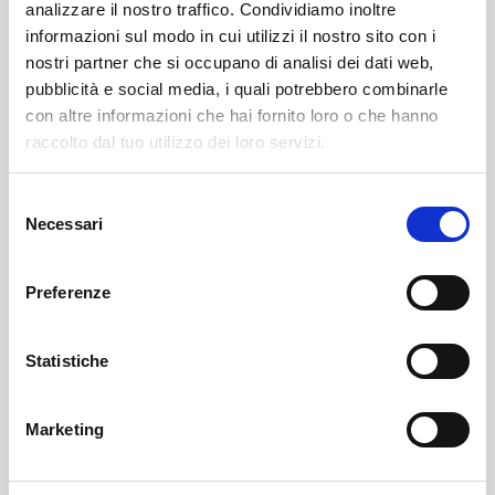
analizzare il nostro traffico. Condividiamo inoltre
informazioni sul modo in cui utilizzi il nostro sito con i
nostri partner che si occupano di analisi dei dati web,
pubblicità e social media, i quali potrebbero combinarle
con altre informazioni che hai fornito loro o che hanno
raccolto dal tuo utilizzo dei loro servizi.
Selezione
Sondrio
SOF Società Onoranze Funebri
Obituaries
Necessari
del
consenso
Preferenze
Statistiche
Marketing
Sondrio
SOF Società Onoranze Funebri