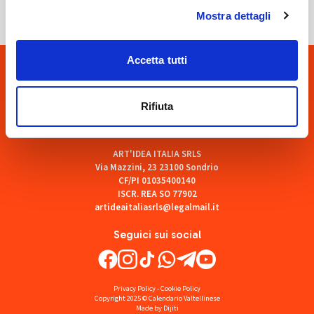
Mostra dettagli
Accetta tutti
Rifiuta
ART'IDEA ITALIA SRLS
Via Mazzini, 23 23100 Sondrio
CF/PI 01035400140
ISCR. REA SO 77902
artideaitaliasrls@legalmail.it
Seguici sui social
Privacy Policy
-
Cookie Policy
Copyright 2025 © Calendario Valtellinese
Made by Dijiti