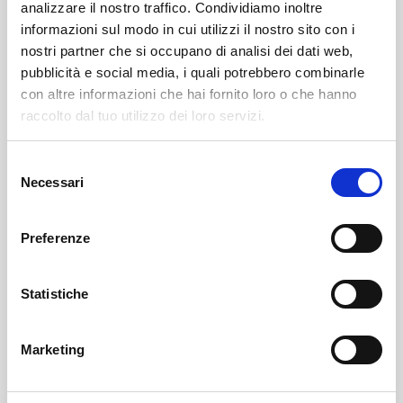
analizzare il nostro traffico. Condividiamo inoltre
informazioni sul modo in cui utilizzi il nostro sito con i
nostri partner che si occupano di analisi dei dati web,
pubblicità e social media, i quali potrebbero combinarle
con altre informazioni che hai fornito loro o che hanno
raccolto dal tuo utilizzo dei loro servizi.
Selezione
Villa Di Tirano
SOF Società Onoranze Funebri
Obituaries
Necessari
del
consenso
Preferenze
Statistiche
Marketing
Sondrio
SOF Società Onoranze Funebri