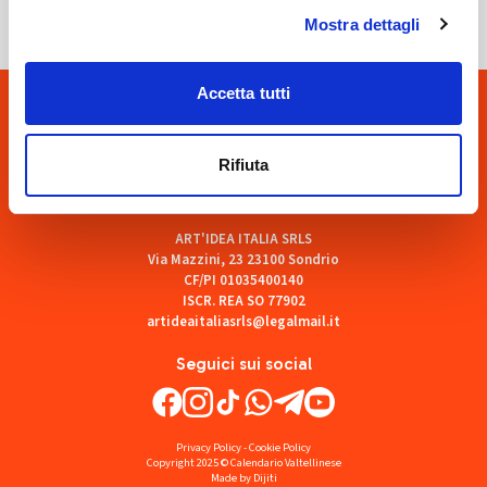
Mostra dettagli
Accetta tutti
Rifiuta
ART'IDEA ITALIA SRLS
Via Mazzini, 23 23100 Sondrio
CF/PI 01035400140
ISCR. REA SO 77902
artideaitaliasrls@legalmail.it
Seguici sui social
Privacy Policy
-
Cookie Policy
Copyright 2025 © Calendario Valtellinese
Made by Dijiti