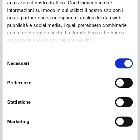
analizzare il nostro traffico. Condividiamo inoltre
informazioni sul modo in cui utilizzi il nostro sito con i
nostri partner che si occupano di analisi dei dati web,
pubblicità e social media, i quali potrebbero combinarle
con altre informazioni che hai fornito loro o che hanno
raccolto dal tuo utilizzo dei loro servizi.
Selezione
Sondrio
SOF Società Onoranze Funebri
Obituaries
Necessari
del
consenso
Preferenze
Statistiche
Marketing
Sondrio
SOF Società Onoranze Funebri