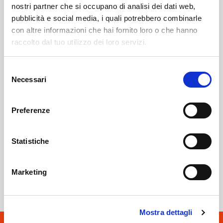
nostri partner che si occupano di analisi dei dati web,
pubblicità e social media, i quali potrebbero combinarle
Leggi qui il necrologio
con altre informazioni che hai fornito loro o che hanno
raccolto dal tuo utilizzo dei loro servizi.
Sondrio
SOF Società Onoranze Funebri
Obituaries
Selezione
Necessari
del
consenso
Preferenze
Statistiche
Sondrio
SOF Società Onoranze Funebri
Marketing
Mostra dettagli