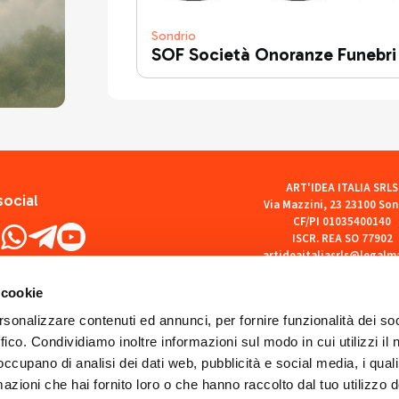
Sondrio
SOF Società Onoranze Funebri
ART'IDEA ITALIA SRLS
social
Via Mazzini, 23 23100 Son
CF/PI 01035400140
ISCR. REA SO 77902
artideaitaliasrls@legalma
 cookie
rsonalizzare contenuti ed annunci, per fornire funzionalità dei so
ffico. Condividiamo inoltre informazioni sul modo in cui utilizzi il 
 occupano di analisi dei dati web, pubblicità e social media, i qual
azioni che hai fornito loro o che hanno raccolto dal tuo utilizzo d