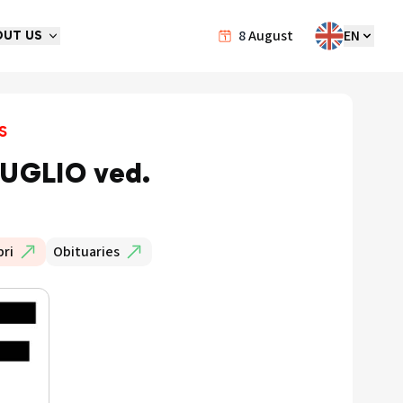
8
August
EN
OUT US
s
UGLIO ved.
ri
Obituaries