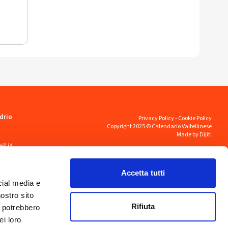
drio
Privacy Policy
-
Cookie Policy
Copyright 2025 © Calendario Valtellinese
Made by Dijiti
il.it
Accetta tutti
cial media e
nostro sito
Rifiuta
i potrebbero
ei loro