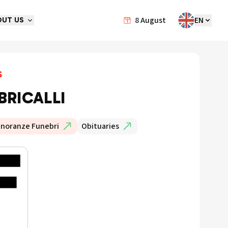
8
August
EN
OUT US
s
BRICALLI
Onoranze Funebri
Obituaries