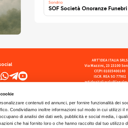
Sondrio
SOF Società Onoranze Funebri
ART'IDEA ITALIA SRLS
social
Via Mazzini, 23 23100 Son
CF/PI 01035400140
ISCR. REA SO 77902
artideaitaliasrls@legalma
 cookie
rsonalizzare contenuti ed annunci, per fornire funzionalità dei so
ffico. Condividiamo inoltre informazioni sul modo in cui utilizzi il 
 occupano di analisi dei dati web, pubblicità e social media, i qual
azioni che hai fornito loro o che hanno raccolto dal tuo utilizzo d