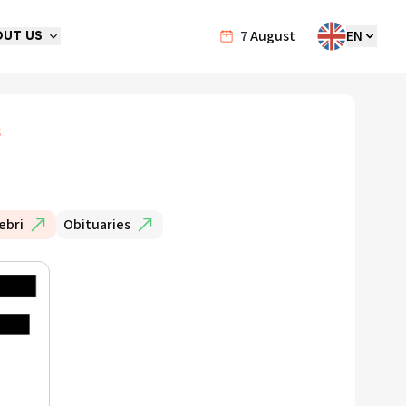
7
August
EN
OUT US
s
ebri
Obituaries