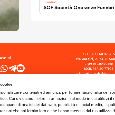
Sondrio
SOF Società Onoranze Funebri
ART'IDEA ITALIA SRLS
social
Via Mazzini, 23 23100 Son
CF/PI 01035400140
ISCR. REA SO 77902
artideaitaliasrls@legalma
 cookie
rsonalizzare contenuti ed annunci, per fornire funzionalità dei so
ffico. Condividiamo inoltre informazioni sul modo in cui utilizzi il 
 occupano di analisi dei dati web, pubblicità e social media, i qual
azioni che hai fornito loro o che hanno raccolto dal tuo utilizzo d