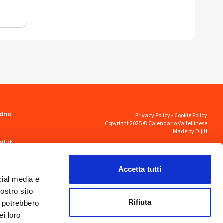
drio
Privacy Policy
-
Cookie Policy
Copyright 2025 © Calendario Valtellinese
Made by Dijiti
il.it
Accetta tutti
cial media e
nostro sito
Rifiuta
i potrebbero
ei loro