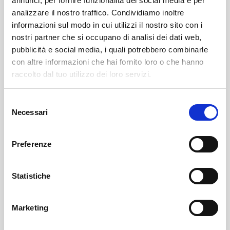
annunci, per fornire funzionalità dei social media e per
analizzare il nostro traffico. Condividiamo inoltre
informazioni sul modo in cui utilizzi il nostro sito con i
nostri partner che si occupano di analisi dei dati web,
pubblicità e social media, i quali potrebbero combinarle
con altre informazioni che hai fornito loro o che hanno
raccolto dal tuo utilizzo dei loro servizi.
Selezione
Necessari
del
Sondrio
SOF Società Onoranze Funebri
Obituaries
consenso
Preferenze
Statistiche
Marketing
Sondrio