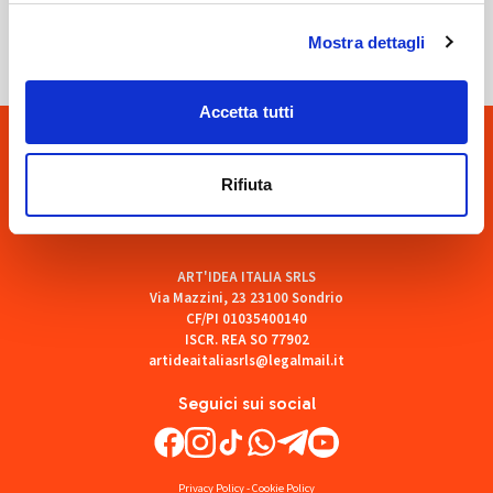
SOF Società Onoranze Funebri
Mostra dettagli
Accetta tutti
Rifiuta
ART'IDEA ITALIA SRLS
Via Mazzini, 23 23100 Sondrio
CF/PI 01035400140
ISCR. REA SO 77902
artideaitaliasrls@legalmail.it
Seguici sui social
Privacy Policy
-
Cookie Policy