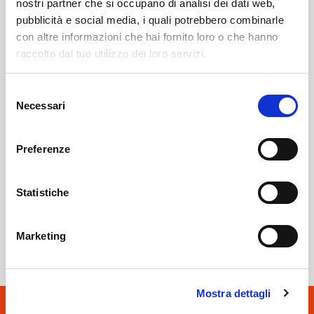
nostri partner che si occupano di analisi dei dati web,
pubblicità e social media, i quali potrebbero combinarle
con altre informazioni che hai fornito loro o che hanno
raccolto dal tuo utilizzo dei loro servizi.
Ponte In Valtellina
SOF Società Onoranze Funebri
Obituaries
Selezione
Necessari
del
consenso
Preferenze
Statistiche
Sondrio
SOF Società Onoranze Funebri
Marketing
Mostra dettagli