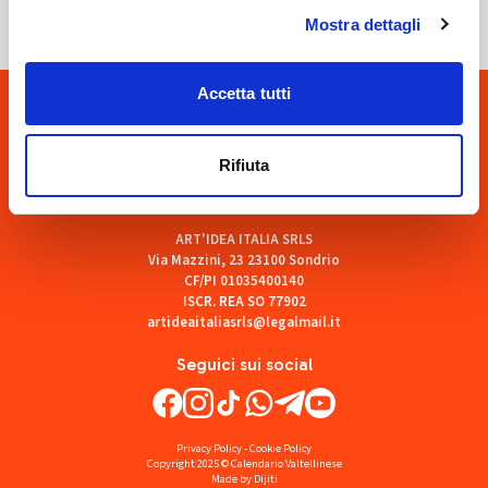
Mostra dettagli
Accetta tutti
Rifiuta
ART'IDEA ITALIA SRLS
Via Mazzini, 23 23100 Sondrio
CF/PI 01035400140
ISCR. REA SO 77902
artideaitaliasrls@legalmail.it
Seguici sui social
Privacy Policy
-
Cookie Policy
Copyright 2025 © Calendario Valtellinese
Made by Dijiti