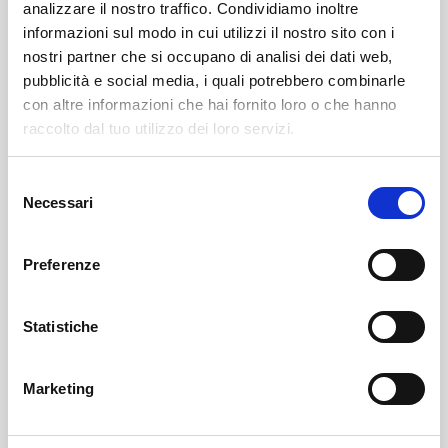
analizzare il nostro traffico. Condividiamo inoltre
informazioni sul modo in cui utilizzi il nostro sito con i
nostri partner che si occupano di analisi dei dati web,
pubblicità e social media, i quali potrebbero combinarle
con altre informazioni che hai fornito loro o che hanno
raccolto dal tuo utilizzo dei loro servizi.
Selezione
Sondrio
SOF Società Onoranze Funebri
Obituaries
Necessari
del
consenso
Preferenze
Statistiche
Marketing
Sondrio
SOF Società Onoranze Funebri