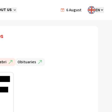
6
August
EN
OUT US
es
ebri
Obituaries