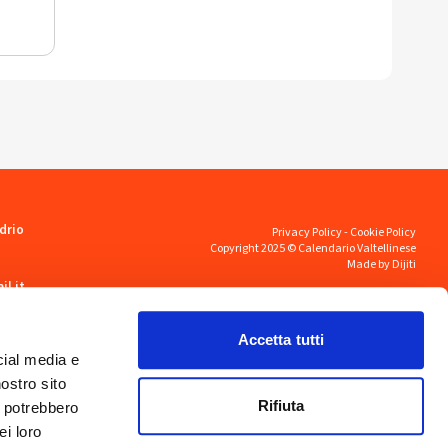
drio
Privacy Policy
-
Cookie Policy
Copyright 2025 © Calendario Valtellinese
Made by Dijiti
il.it
Accetta tutti
cial media e
nostro sito
Rifiuta
i potrebbero
ei loro