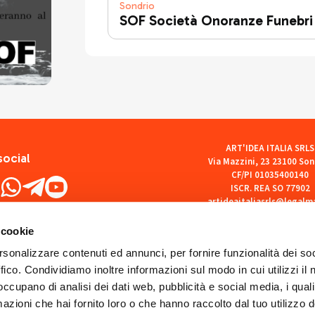
Sondrio
SOF Società Onoranze Funebri
ART'IDEA ITALIA SRLS
social
Via Mazzini, 23 23100 Son
CF/PI 01035400140
ISCR. REA SO 77902
artideaitaliasrls@legalma
 cookie
rsonalizzare contenuti ed annunci, per fornire funzionalità dei so
ffico. Condividiamo inoltre informazioni sul modo in cui utilizzi il 
 occupano di analisi dei dati web, pubblicità e social media, i qual
azioni che hai fornito loro o che hanno raccolto dal tuo utilizzo d