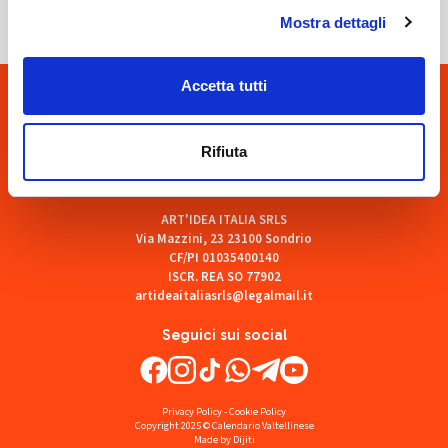
Mostra dettagli
Accetta tutti
Rifiuta
ART'IDEA ITALIA SRLS
Via Mazzini, 23 23100 Sondrio
CF/PI 01035400140
ISCR. REA SO 77902
artideaitaliasrls@legalmail.it
Seguici sui social
Privacy Policy
-
Cookie Policy
Copyright 2025 © Calendario Valtellinese
Made by Dijiti