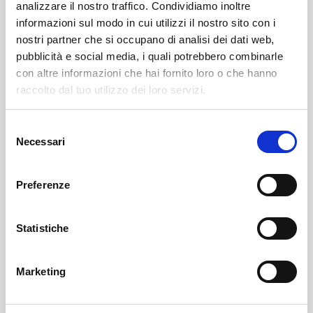
analizzare il nostro traffico. Condividiamo inoltre
informazioni sul modo in cui utilizzi il nostro sito con i
nostri partner che si occupano di analisi dei dati web,
pubblicità e social media, i quali potrebbero combinarle
con altre informazioni che hai fornito loro o che hanno
raccolto dal tuo utilizzo dei loro servizi.
Selezione
Sondrio
SOF Società Onoranze Funebri
Obituaries
Necessari
del
consenso
Preferenze
Statistiche
Marketing
Sondrio
SOF Società Onoranze Funebri