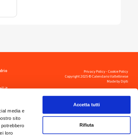
drio
Privacy Policy
-
Cookie Policy
Copyright 2025 © Calendario Valtellinese
Made by Dijiti
il.it
Accetta tutti
cial media e
nostro sito
Rifiuta
i potrebbero
ei loro