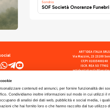
Sondrio
SOF Società Onoranze Funebri
ART'IDEA ITALIA SRLS
social
Via Mazzini, 23 23100 Son
CF/PI 01035400140
ISCR. REA SO 77902
artideaitaliasrls@legalma
 cookie
rsonalizzare contenuti ed annunci, per fornire funzionalità dei so
ffico. Condividiamo inoltre informazioni sul modo in cui utilizzi il 
 occupano di analisi dei dati web, pubblicità e social media, i qual
azioni che hai fornito loro o che hanno raccolto dal tuo utilizzo d