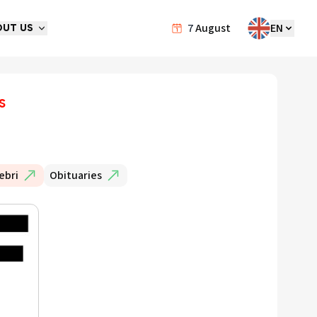
7
August
EN
OUT US
s
ebri
Obituaries