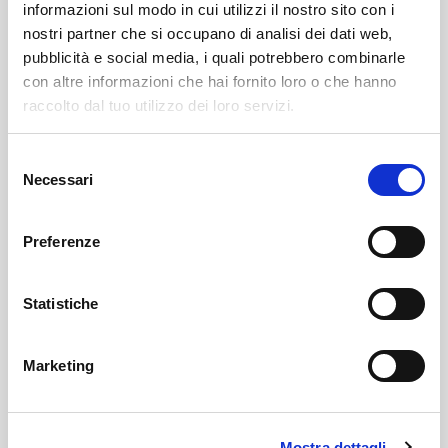
informazioni sul modo in cui utilizzi il nostro sito con i
nostri partner che si occupano di analisi dei dati web,
pubblicità e social media, i quali potrebbero combinarle
con altre informazioni che hai fornito loro o che hanno
raccolto dal tuo utilizzo dei loro servizi.
Chiuro
SOF Società Onoranze Funebri
Obituaries
Selezione
Necessari
del
consenso
Preferenze
Statistiche
Sondrio
Marketing
SOF Società Onoranze Funebri
Mostra dettagli