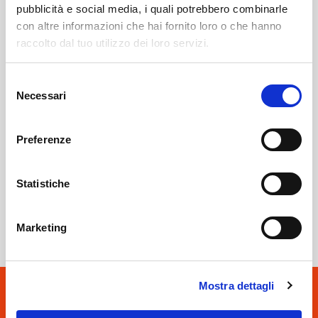
pubblicità e social media, i quali potrebbero combinarle
con altre informazioni che hai fornito loro o che hanno
Albosaggia
SOF Società Onoranze Funebri
Obituaries
raccolto dal tuo utilizzo dei loro servizi.
Selezione
Necessari
del
consenso
Preferenze
Statistiche
Sondrio
SOF Società Onoranze Funebri
Marketing
Mostra dettagli