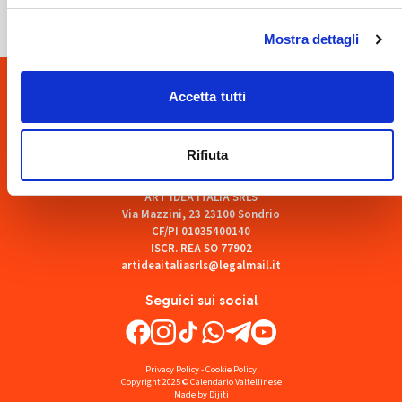
Mostra dettagli
Accetta tutti
Rifiuta
ART'IDEA ITALIA SRLS
Via Mazzini, 23 23100 Sondrio
CF/PI 01035400140
ISCR. REA SO 77902
artideaitaliasrls@legalmail.it
Seguici sui social
Privacy Policy
-
Cookie Policy
Copyright 2025 © Calendario Valtellinese
Made by Dijiti