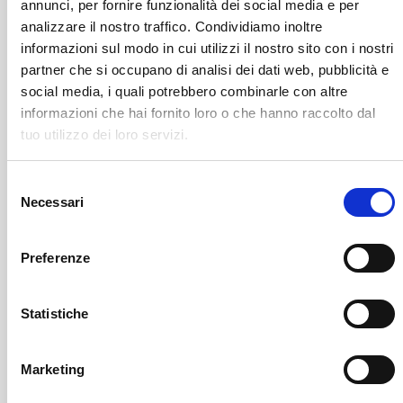
annunci, per fornire funzionalità dei social media e per
analizzare il nostro traffico. Condividiamo inoltre
informazioni sul modo in cui utilizzi il nostro sito con i nostri
partner che si occupano di analisi dei dati web, pubblicità e
social media, i quali potrebbero combinarle con altre
informazioni che hai fornito loro o che hanno raccolto dal
tuo utilizzo dei loro servizi.
Berbenno Di Valtellina
SOF Società Onoranze Funebri
Obituaries
Selezione
Necessari
del
consenso
Preferenze
Statistiche
Sondrio
Marketing
SOF Società Onoranze Funebri