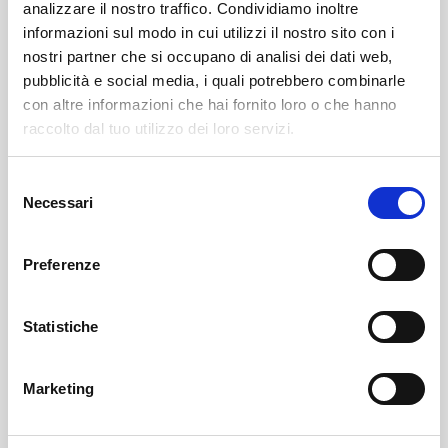
analizzare il nostro traffico. Condividiamo inoltre
informazioni sul modo in cui utilizzi il nostro sito con i
nostri partner che si occupano di analisi dei dati web,
pubblicità e social media, i quali potrebbero combinarle
con altre informazioni che hai fornito loro o che hanno
raccolto dal tuo utilizzo dei loro servizi.
Selezione
Sondrio
SOF Società Onoranze Funebri
Obituaries
Necessari
del
consenso
Preferenze
Statistiche
Marketing
Sondrio
SOF Società Onoranze Funebri