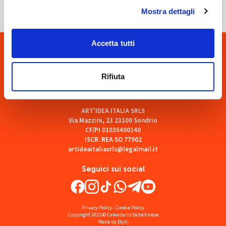
Mostra dettagli
Accetta tutti
Rifiuta
ART'IDEA ITALIA SRLS
Via Mazzini, 23 23100 Sondrio
CF/PI 01035400140
ISCR. REA SO 77902
artideaitaliasrls@legalmail.it
Seguici sui social
Privacy Policy
-
Cookie Policy
Copyright 2025 © Calendario Valtellinese
Made by Dijiti