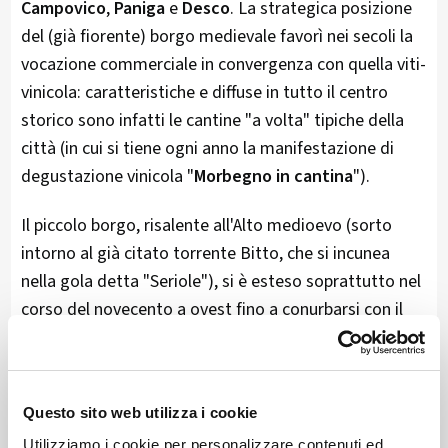
Campovico
,
Paniga
e
Desco
. La strategica posizione
del (già fiorente) borgo medievale favorì nei secoli la
vocazione commerciale in convergenza con quella viti-
vinicola: caratteristiche e diffuse in tutto il centro
storico sono infatti le cantine "a volta" tipiche della
città (in cui si tiene ogni anno la manifestazione di
degustazione vinicola "
Morbegno in cantina
").
Il piccolo borgo, risalente all'Alto medioevo (sorto
intorno al già citato torrente Bitto, che si incunea
nella gola detta "Seriole"), si è esteso soprattutto nel
corso del novecento a ovest fino a conurbarsi con il
limitrofo comune di Cosio Valtellino e a est
analogamente con quello di Talamona (zona
industriale).
Questo sito web utilizza i cookie
Carico di storia e arte fatta di suggestivi scorci di
Utilizziamo i cookie per personalizzare contenuti ed