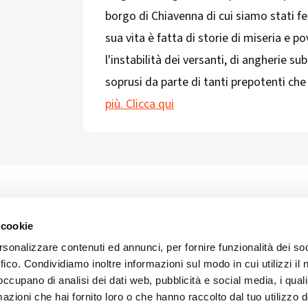
borgo di Chiavenna di cui siamo stati fed
sua vita è fatta di storie di miseria e p
l'instabilità dei versanti, di angherie sub
soprusi da parte di tanti prepotenti che
più. Clicca qui
 cookie
ART'IDEA ITALIA SRLS
social
Via Mazzini, 23 23100 Son
rsonalizzare contenuti ed annunci, per fornire funzionalità dei so
CF/PI 01035400140
ffico. Condividiamo inoltre informazioni sul modo in cui utilizzi il 
ISCR. REA SO 77902
artideaitaliasrls@legalma
 occupano di analisi dei dati web, pubblicità e social media, i qual
azioni che hai fornito loro o che hanno raccolto dal tuo utilizzo d