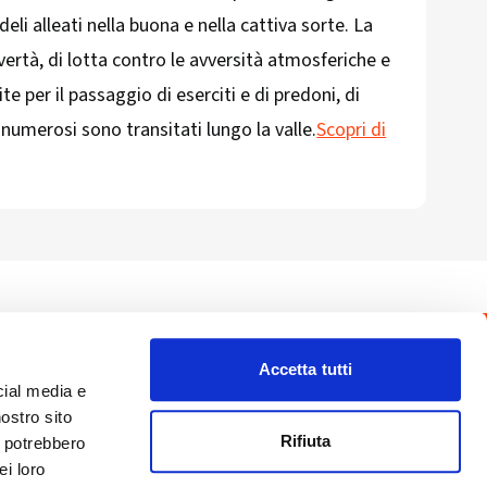
eli alleati nella buona e nella cattiva sorte. La
overtà, di lotta contro le avversità atmosferiche e
ite per il passaggio di eserciti e di predoni, di
 numerosi sono transitati lungo la valle.
Scopri di
Accetta tutti
drio
Privacy Policy
-
Cookie Policy
cial media e
Copyright 2025 © Calendario Valtellinese
Made by Dijiti
nostro sito
il.it
Rifiuta
i potrebbero
ei loro