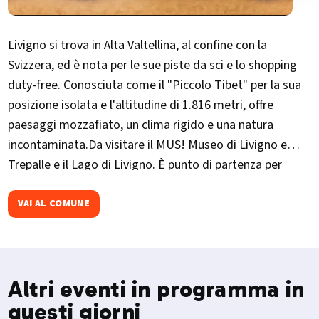
Livigno si trova in Alta Valtellina, al confine con la
Svizzera, ed è nota per le sue piste da sci e lo shopping
duty-free. Conosciuta come il "​Piccolo Tibet" per la sua
posizione isolata e l'altitudine di 1.816 metri, offre
paesaggi mozzafiato, un clima rigido e una natura
incontaminata.Da visitare il MUS! Museo di Livigno e
Trepalle e il Lago di Livigno. È punto di partenza per
escursioni verso la Val Federia e il Crap de la Parè. Ogni
dicembre ospita La Sgambeda, gara internazionale di sci
VAI AL COMUNE
di fondo.​
Altri eventi in programma in
questi giorni