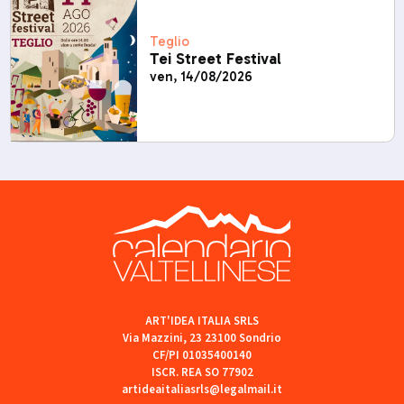
Teglio
Tei Street Festival
ven, 14/08/2026
ART'IDEA ITALIA SRLS
Via Mazzini, 23 23100 Sondrio
CF/PI 01035400140
ISCR. REA SO 77902
artideaitaliasrls@legalmail.it