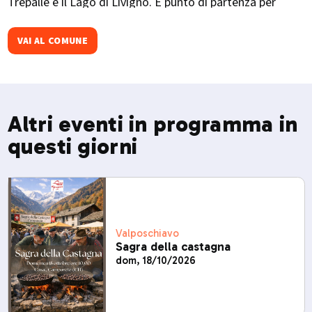
Trepalle e il Lago di Livigno. È punto di partenza per
escursioni verso la Val Federia e il Crap de la Parè. Ogni
dicembre ospita La Sgambeda, gara internazionale di sci
VAI AL COMUNE
di fondo.​
Altri eventi in programma in
questi giorni
Valposchiavo
Sagra della castagna
dom, 18/10/2026