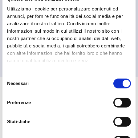
Utilizziamo i cookie per personalizzare contenuti ed
annunci, per fornire funzionalità dei social media e per
analizzare il nostro traffico. Condividiamo inoltre
informazioni sul modo in cui utilizzi il nostro sito con i
nostri partner che si occupano di analisi dei dati web,
pubblicità e social media, i quali potrebbero combinarle
con altre informazioni che hai fornito loro o che hanno
raccolto dal tuo utilizzo dei loro servizi.
Selezione
Necessari
del
consenso
🏘️ Scopri il comune di
Livigno
Preferenze
Statistiche