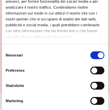
annunci, per fornire funzionalità dei social media e per
analizzare il nostro traffico. Condividiamo inoltre
informazioni sul modo in cui utilizzi il nostro sito con i
nostri partner che si occupano di analisi dei dati web,
pubblicità e social media, i quali potrebbero combinarle
con altre informazioni che hai fornito loro o che hanno
raccolto dal tuo utilizzo dei loro servizi.
Selezione
La Fucina Cavallari
Necessari
del
Castello Dell'acqua
consenso
Preferenze
Statistiche
Marketing
🏘️ Scopri il comune di