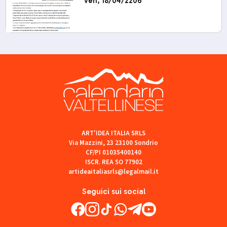
ven, 18/04/2206
ART'IDEA ITALIA SRLS
Via Mazzini, 23 23100 Sondrio
CF/PI 01035400140
ISCR. REA SO 77902
artideaitaliasrls@legalmail.it
Seguici sui social