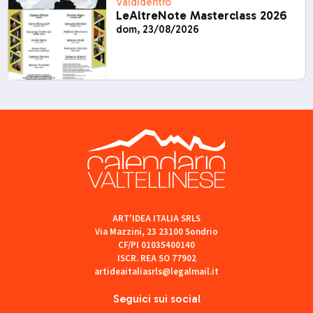
Valdidentro
LeAltreNote Masterclass 2026
dom, 23/08/2026
ART'IDEA ITALIA SRLS
Via Mazzini, 23 23100 Sondrio
CF/PI 01035400140
ISCR. REA SO 77902
artideaitaliasrls@legalmail.it
Seguici sui social