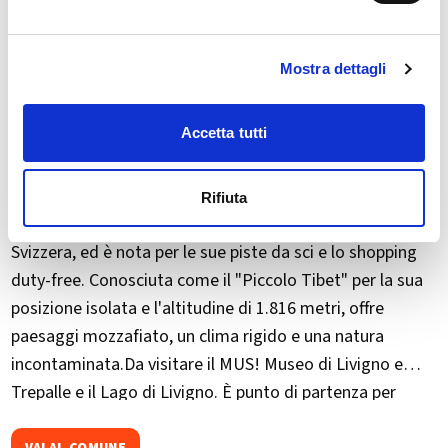
Mostra dettagli
Accetta tutti
Rifiuta
Livigno si trova in Alta Valtellina, al confine con la
Svizzera, ed è nota per le sue piste da sci e lo shopping
duty-free. Conosciuta come il "​Piccolo Tibet" per la sua
posizione isolata e l'altitudine di 1.816 metri, offre
paesaggi mozzafiato, un clima rigido e una natura
incontaminata.Da visitare il MUS! Museo di Livigno e
Trepalle e il Lago di Livigno. È punto di partenza per
escursioni verso la Val Federia e il Crap de la Parè. Ogni
VAI AL COMUNE