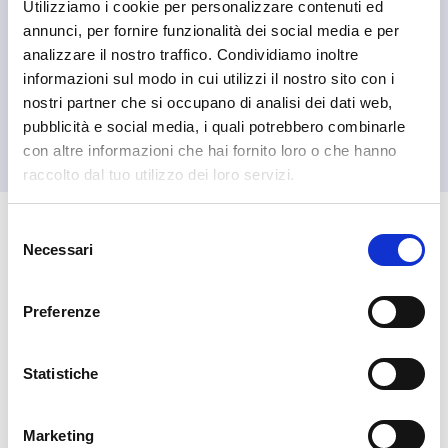
Utilizziamo i cookie per personalizzare contenuti ed
annunci, per fornire funzionalità dei social media e per
analizzare il nostro traffico. Condividiamo inoltre
informazioni sul modo in cui utilizzi il nostro sito con i
nostri partner che si occupano di analisi dei dati web,
pubblicità e social media, i quali potrebbero combinarle
con altre informazioni che hai fornito loro o che hanno
raccolto dal tuo utilizzo dei loro servizi.
Selezione
🏘️ Scopri il comune di
Necessari
del
Livigno
consenso
Preferenze
Statistiche
Marketing