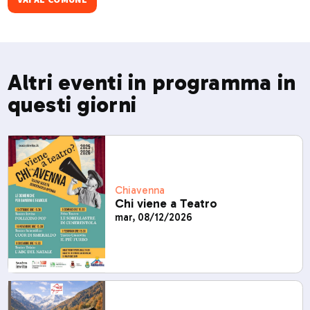
dicembre ospita La Sgambeda, gara internazionale di sci
di fondo.​
Altri eventi in programma in
questi giorni
Chiavenna
Chi viene a Teatro
mar, 08/12/2026