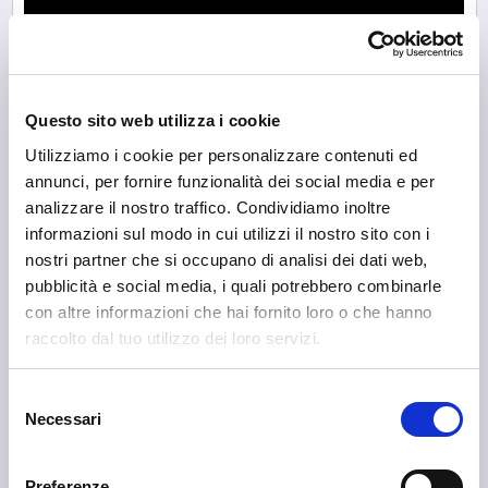
Questo sito web utilizza i cookie
Utilizziamo i cookie per personalizzare contenuti ed
annunci, per fornire funzionalità dei social media e per
analizzare il nostro traffico. Condividiamo inoltre
informazioni sul modo in cui utilizzi il nostro sito con i
nostri partner che si occupano di analisi dei dati web,
pubblicità e social media, i quali potrebbero combinarle
con altre informazioni che hai fornito loro o che hanno
raccolto dal tuo utilizzo dei loro servizi.
Selezione
Necessari
del
consenso
Piateda
La Torre Piateda
Preferenze