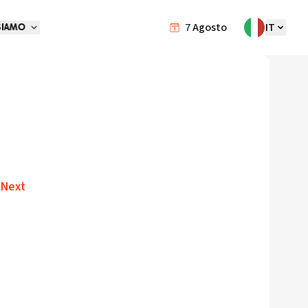
7
Agosto
IT
SIAMO
 Next