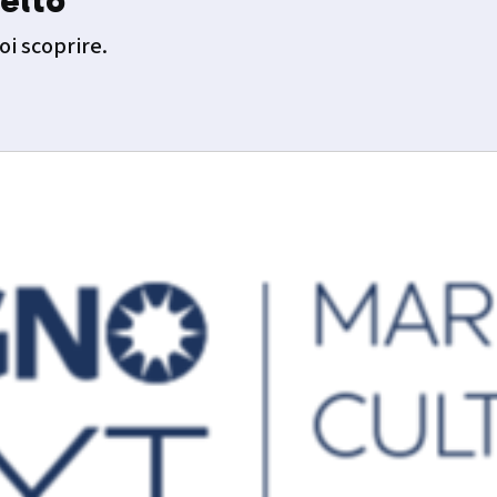
elto
oi scoprire.