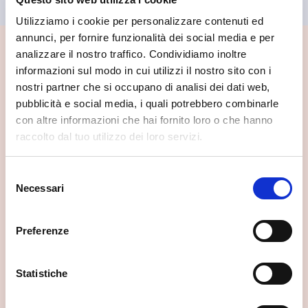
Utilizziamo i cookie per personalizzare contenuti ed
annunci, per fornire funzionalità dei social media e per
analizzare il nostro traffico. Condividiamo inoltre
📍 Cosa vedere nei dintorni
informazioni sul modo in cui utilizzi il nostro sito con i
nostri partner che si occupano di analisi dei dati web,
Se vuoi scoprire di più su questa zona, qui trovi altri
pubblicità e social media, i quali potrebbero combinarle
spunti utili.
con altre informazioni che hai fornito loro o che hanno
raccolto dal tuo utilizzo dei loro servizi.
Selezione
Necessari
del
consenso
Preferenze
Statistiche