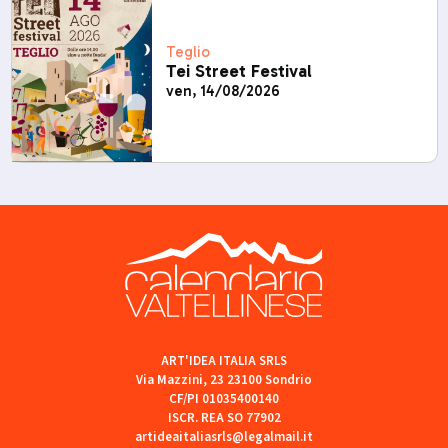
Teglio
Tei Street Festival
ven, 14/08/2026
ART'IDEA ITALIA SRLS
Via Mazzini, 23 23100 Sondrio
CF/PI 01035400140
ISCR. REA SO 77902
artideaitaliasrls@legalmail.it