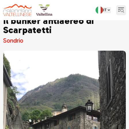
IT
Open
Il bunker antiaereo di
Scarpatetti
Sondrio