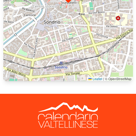
Leaflet
|
© OpenStreetMap