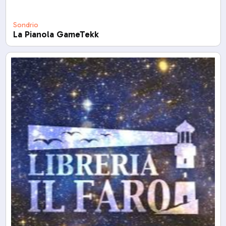
Sondrio
La Pianola GameTekk