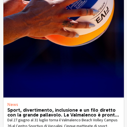
News
Sport, divertimento, inclusione e un filo diretto
con la grande pallavolo. La Valmalenco è pronta
a tornare protagonista con il Valmalenco Beach
Dal 27 giugno al 31 luglio torna il Valmalenco Beach Volley Campus
Volley Campus 26.
26 al Centro Sportivo di Vassalini. Cinque mattinate di sport,