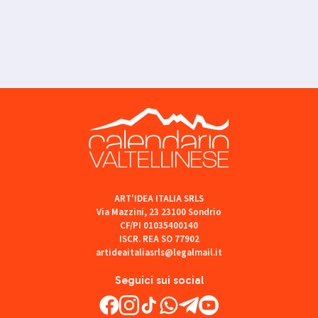
ART'IDEA ITALIA SRLS
Via Mazzini, 23 23100 Sondrio
CF/PI 01035400140
ISCR. REA SO 77902
artideaitaliasrls@legalmail.it
Seguici sui social