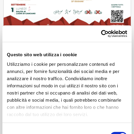
News
Valmalenco – Lanzada: la seconda tappa
Questo sito web utilizza i cookie
dell’Enjoy Stelvio una notturna con grandi
sorprese
Oltre 200 ciclisti hanno partecipato alla seconda tappa di Enjoy
Utilizziamo i cookie per personalizzare contenuti ed
Stelvio in Valmalenco: una notturna emozionante da Pradasc a
annunci, per fornire funzionalità dei social media e per
Campo Moro tra sport, passione e convivialità.
analizzare il nostro traffico. Condividiamo inoltre
mer, 06/08/2025
informazioni sul modo in cui utilizzi il nostro sito con i
nostri partner che si occupano di analisi dei dati web,
pubblicità e social media, i quali potrebbero combinarle
con altre informazioni che hai fornito loro o che hanno
raccolto dal tuo utilizzo dei loro servizi.
Selezione