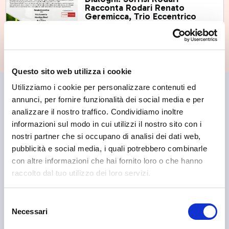
Racconta Rodari Renato
Geremicca, Trio Eccentrico
ven, 11/09/2026
Questo sito web utilizza i cookie
Utilizziamo i cookie per personalizzare contenuti ed
🤝 Partner di fiducia scelti
annunci, per fornire funzionalità dei social media e per
analizzare il nostro traffico. Condividiamo inoltre
da noi
informazioni sul modo in cui utilizzi il nostro sito con i
nostri partner che si occupano di analisi dei dati web,
pubblicità e social media, i quali potrebbero combinarle
con altre informazioni che hai fornito loro o che hanno
raccolto dal tuo utilizzo dei loro servizi.
Selezione
Necessari
del
consenso