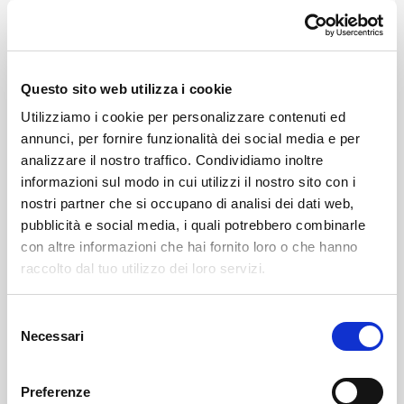
Si distingue anche per diversi servizi offerti che forse
in molti non conoscono:
Questo sito web utilizza i cookie
Utilizziamo i cookie per personalizzare contenuti ed
annunci, per fornire funzionalità dei social media e per
- è una ⁠farmacia oncologica certificata
analizzare il nostro traffico. Condividiamo inoltre
informazioni sul modo in cui utilizzi il nostro sito con i
- offre consulenza alimentare
nostri partner che si occupano di analisi dei dati web,
pubblicità e social media, i quali potrebbero combinarle
- offre consulenze galeniche.
con altre informazioni che hai fornito loro o che hanno
raccolto dal tuo utilizzo dei loro servizi.
- offre servizio infermieristico
Selezione
- si effettuano holter ecg, ecg, holter pressorio
Necessari
del
consenso
- si effettuano vaccinazioni
Preferenze