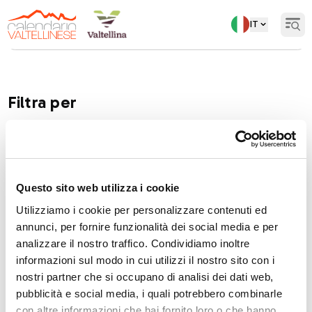
IT
Open
Torna indietro
Eventi
/
offerte-promozioni
Filtra per
CERCA
Questo sito web utilizza i cookie
Utilizziamo i cookie per personalizzare contenuti ed
Categorie
annunci, per fornire funzionalità dei social media e per
analizzare il nostro traffico. Condividiamo inoltre
Bambini
Cultura
50
Enogastronomia
30
Feste
informazioni sul modo in cui utilizzi il nostro sito con i
e
35
e
30
famiglie
sagre
nostri partner che si occupano di analisi dei dati web,
pubblicità e social media, i quali potrebbero combinarle
con altre informazioni che hai fornito loro o che hanno