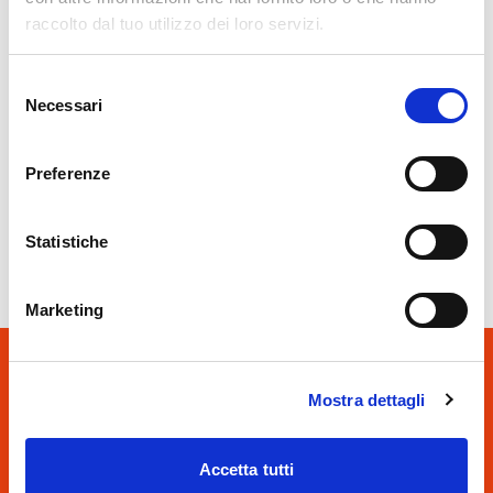
raccolto dal tuo utilizzo dei loro servizi.
Selezione
Cosio Valtellino
Necessari
del
Regala una EdenBox
consenso
sab, 08/08/2026
Preferenze
Statistiche
Marketing
Mostra dettagli
Accetta tutti