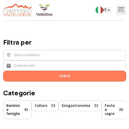
IT
Open
Torna indietro
Eventi
/
divertimento-svago
Filtra per
CERCA
Categorie
Bambini
Cultura
53
Enogastronomia
32
Feste
e
41
e
30
famiglie
sagre