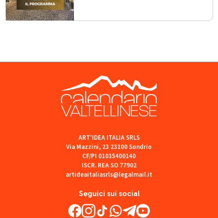
ART'IDEA ITALIA SRLS
Via Mazzini, 23 23100 Sondrio
CF/PI 01035400140
ISCR. REA SO 77902
artideaitaliasrls@legalmail.it
Seguici sui social