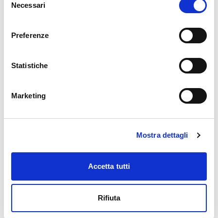
Necessari
del
consenso
Preferenze
Sondrio
Sondrio estate - 13,20,27
agosto
Statistiche
gio, 13/08/2026
Marketing
Mostra dettagli
Teglio
Tei Street Festival
ven, 14/08/2026
Accetta tutti
Rifiuta