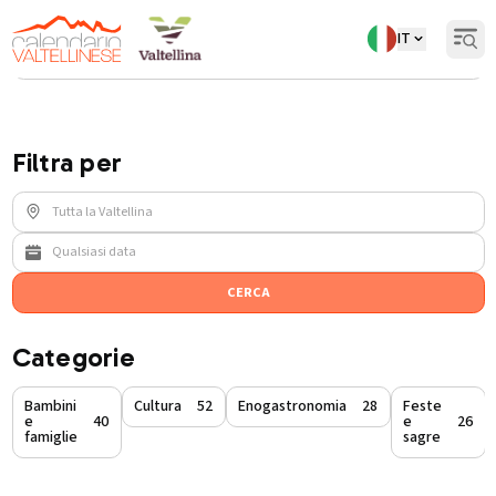
IT
Open
Torna indietro
Eventi
/
eventi-prossimamente-a
Filtra per
CERCA
Categorie
Bambini
Cultura
52
Enogastronomia
28
Feste
e
40
e
26
famiglie
sagre