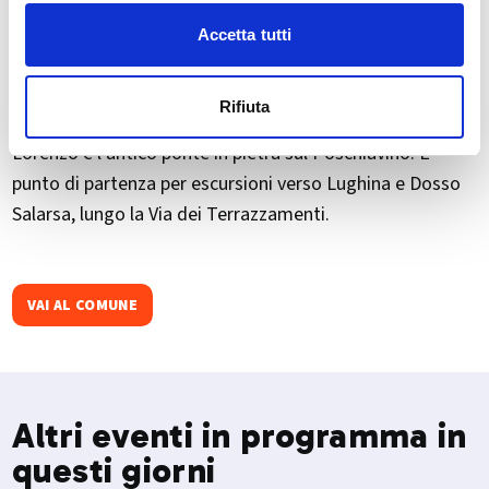
Accetta tutti
Villa di Tirano si trova in Valtellina, tra Tirano e Aprica, ed
è nota per il Pian di Gembro, riserva naturale con torbiera
Rifiuta
e sentieri didattici. Da visitare anche la chiesa di San
Lorenzo e l'antico ponte in pietra sul Poschiavino. È
punto di partenza per escursioni verso Lughina e Dosso
Salarsa, lungo la Via dei Terrazzamenti.
VAI AL COMUNE
Altri eventi in programma in
questi giorni