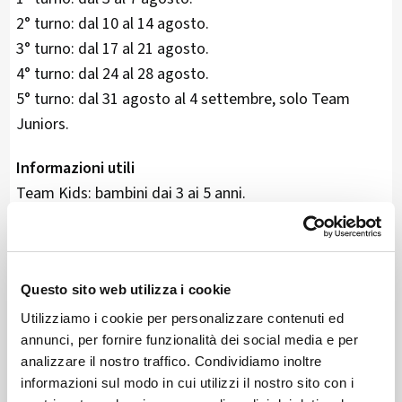
2° turno: dal 10 al 14 agosto.
3° turno: dal 17 al 21 agosto.
4° turno: dal 24 al 28 agosto.
5° turno: dal 31 agosto al 4 settembre, solo Team
Juniors.
Informazioni utili
Team Kids: bambini dai 3 ai 5 anni.
Team Juniors: bambini dai 6 agli 11 anni.
Possibilità per ragazzi dagli 11 ai 14 anni di partecipare
come animatori, con posti limitati.
Questo sito web utilizza i cookie
Prenotazioni entro sabato 19 giugno 2026. Info:
summerhappyplanet@gmail.com – Francesca 347
Utilizziamo i cookie per personalizzare contenuti ed
annunci, per fornire funzionalità dei social media e per
8549347.
analizzare il nostro traffico. Condividiamo inoltre
informazioni sul modo in cui utilizzi il nostro sito con i