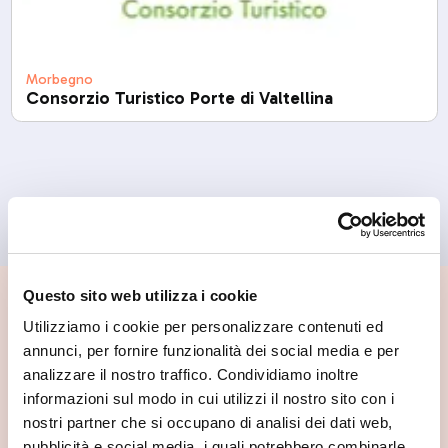
Morbegno
Consorzio Turistico Porte di Valtellina
Questo sito web utilizza i cookie
📍 Cosa vedere nei dintorni
Utilizziamo i cookie per personalizzare contenuti ed
annunci, per fornire funzionalità dei social media e per
Se vuoi scoprire di più su questa zona, qui trovi altri
analizzare il nostro traffico. Condividiamo inoltre
spunti utili.
informazioni sul modo in cui utilizzi il nostro sito con i
nostri partner che si occupano di analisi dei dati web,
pubblicità e social media, i quali potrebbero combinarle