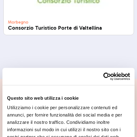
Morbegno
Consorzio Turistico Porte di Valtellina
📍 Cosa vedere nei dintorni
Questo sito web utilizza i cookie
Se vuoi scoprire di più su questa zona, qui trovi altri
Utilizziamo i cookie per personalizzare contenuti ed
spunti utili.
annunci, per fornire funzionalità dei social media e per
analizzare il nostro traffico. Condividiamo inoltre
informazioni sul modo in cui utilizzi il nostro sito con i
nostri partner che si occupano di analisi dei dati web,