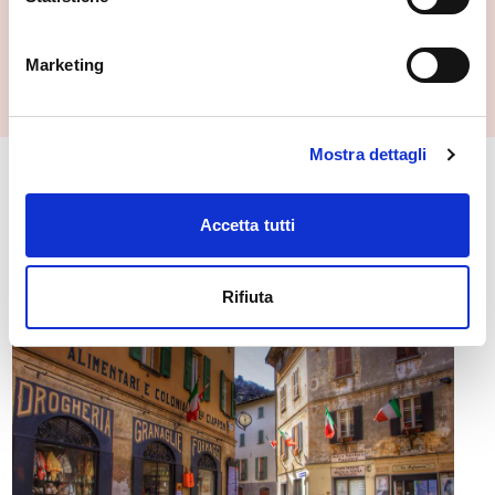
Il torchio di Cerido
Morbegno
Marketing
Mostra dettagli
🏘️ Scopri il comune di
Accetta tutti
Morbegno
Rifiuta