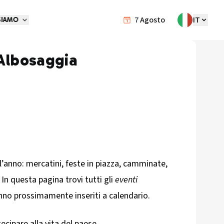
7
Agosto
IT
SIAMO
Albosaggia
l’anno: mercatini, feste in piazza, camminate,
 In questa pagina trovi tutti gli
eventi
nno prossimamente inseriti a calendario.
tecipare alla vita del paese.