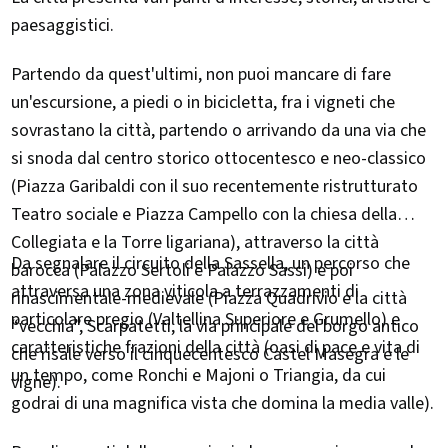
paesaggistici.
Partendo da quest'ultimi, non puoi mancare di fare
un'escursione, a piedi o in bicicletta, fra i vigneti che
sovrastano la città, partendo o arrivando da una via che
si snoda dal centro storico ottocentesco e neo-classico
(Piazza Garibaldi con il suo recentemente ristrutturato
Teatro sociale e Piazza Campello con la chiesa della
Collegiata e la Torre ligariana), attraverso la città
Da segnalare il circuito della Sassella, un percorso che
barocca (Palazzo Sertoli e Palazzo Sassi) e poi
attraversa una zona viticola a terrazzamenti di
rinascimentale-medievale (Piazza Quadrivio e la città
particolare pregio (Valtellina Superiore e Grumello) e
“vecchia”, Scarpatetti, la via principale del borgo antico
caratteristiche frazioni della città (oasi di pace e vita di
che risale verso il cinquecentesco Castel Masegra e le
un tempo, come Ronchi e Majoni o Triangia, da cui
vigne).
godrai di una magnifica vista che domina la media valle).