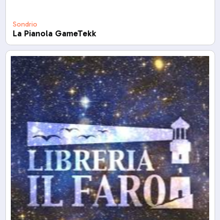
Sondrio
La Pianola GameTekk