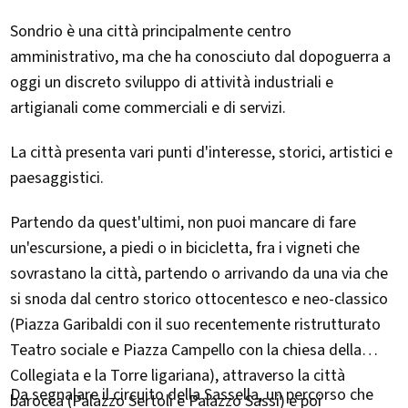
Sondrio è una città principalmente centro
amministrativo, ma che ha conosciuto dal dopoguerra a
oggi un discreto sviluppo di attività industriali e
artigianali come commerciali e di servizi.
La città presenta vari punti d'interesse, storici, artistici e
paesaggistici.
Partendo da quest'ultimi, non puoi mancare di fare
un'escursione, a piedi o in bicicletta, fra i vigneti che
sovrastano la città, partendo o arrivando da una via che
si snoda dal centro storico ottocentesco e neo-classico
(Piazza Garibaldi con il suo recentemente ristrutturato
Teatro sociale e Piazza Campello con la chiesa della
Collegiata e la Torre ligariana), attraverso la città
Da segnalare il circuito della Sassella, un percorso che
barocca (Palazzo Sertoli e Palazzo Sassi) e poi