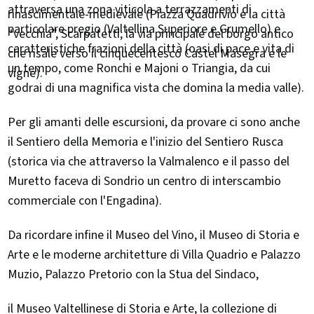
attraversa una zona viticola a terrazzamenti di
rinascimentale-medievale (Piazza Quadrivio e la città
particolare pregio (Valtellina Superiore e Grumello) e
“vecchia”, Scarpatetti, la via principale del borgo antico
caratteristiche frazioni della città (oasi di pace e vita di
che risale verso il cinquecentesco Castel Masegra e le
un tempo, come Ronchi e Majoni o Triangia, da cui
vigne).
godrai di una magnifica vista che domina la media valle).
Per gli amanti delle escursioni, da provare ci sono anche
il Sentiero della Memoria e l'inizio del Sentiero Rusca
(storica via che attraverso la Valmalenco e il passo del
Muretto faceva di Sondrio un centro di interscambio
commerciale con l'Engadina).
Da ricordare infine il Museo del Vino, il Museo di Storia e
Arte e le moderne architetture di Villa Quadrio e Palazzo
Muzio, Palazzo Pretorio con la Stua del Sindaco,
il Museo Valtellinese di Storia e Arte, la collezione di