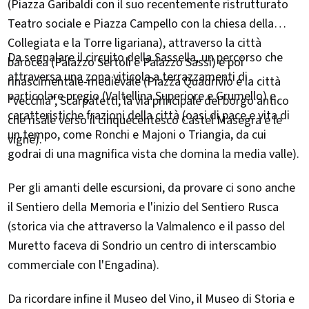
(Piazza Garibaldi con il suo recentemente ristrutturato
Teatro sociale e Piazza Campello con la chiesa della
Collegiata e la Torre ligariana), attraverso la città
Da segnalare il circuito della Sassella, un percorso che
barocca (Palazzo Sertoli e Palazzo Sassi) e poi
attraversa una zona viticola a terrazzamenti di
rinascimentale-medievale (Piazza Quadrivio e la città
particolare pregio (Valtellina Superiore e Grumello) e
“vecchia”, Scarpatetti, la via principale del borgo antico
caratteristiche frazioni della città (oasi di pace e vita di
che risale verso il cinquecentesco Castel Masegra e le
un tempo, come Ronchi e Majoni o Triangia, da cui
vigne).
godrai di una magnifica vista che domina la media valle).
Per gli amanti delle escursioni, da provare ci sono anche
il Sentiero della Memoria e l'inizio del Sentiero Rusca
(storica via che attraverso la Valmalenco e il passo del
Muretto faceva di Sondrio un centro di interscambio
commerciale con l'Engadina).
Da ricordare infine il Museo del Vino, il Museo di Storia e