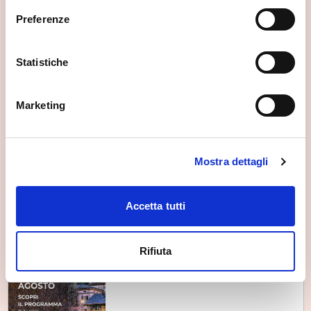
Calici di Sassella
Sat, 08/08/2026
Preferenze
Statistiche
Marketing
Sondrio
Calici di Valtellina
Mon, 10/08/2026
Mostra dettagli
Accetta tutti
Sondrio
Rifiuta
Sondrio estate - 13 agosto
Thu, 13/08/2026