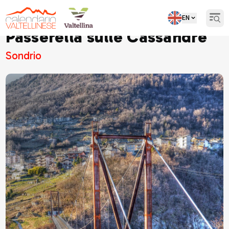
EN
Open
Passerella sulle Cassandre
Sondrio