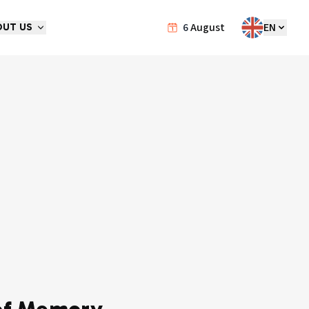
6
August
EN
OUT US