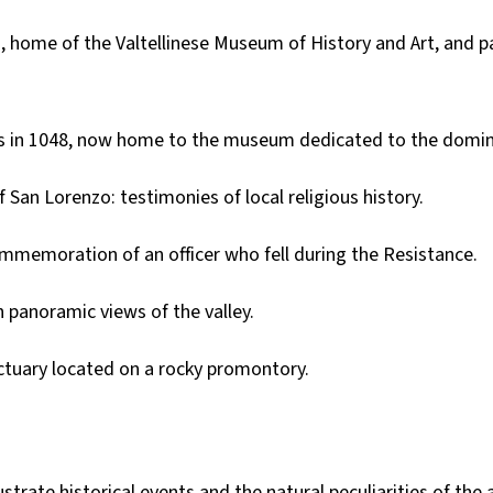
i, home of the Valtellinese Museum of History and Art, and pa
ins in 1048, now home to the museum dedicated to the domina
San Lorenzo: testimonies of local religious history.
mmemoration of an officer who fell during the Resistance.
 panoramic views of the valley.
ctuary located on a rocky promontory.
ustrate historical events and the natural peculiarities of the 