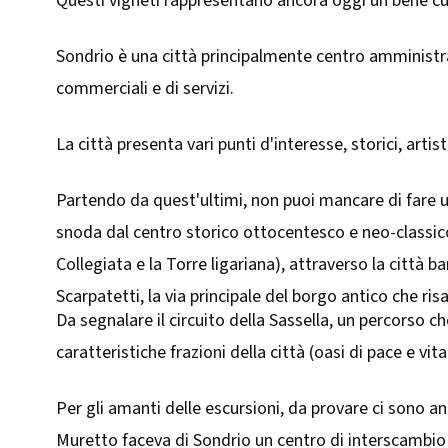
Questi vigneti rappresentano ancora oggi un bene cul
Sondrio è una città principalmente centro amministra
commerciali e di servizi.
La città presenta vari punti d'interesse, storici, artist
Partendo da quest'ultimi, non puoi mancare di fare un'
snoda dal centro storico ottocentesco e neo-classico
Collegiata e la Torre ligariana), attraverso la città 
Scarpatetti, la via principale del borgo antico che ri
Da segnalare il circuito della Sassella, un percorso c
caratteristiche frazioni della città (oasi di pace e v
Per gli amanti delle escursioni, da provare ci sono an
Muretto faceva di Sondrio un centro di interscambio