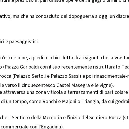
turale prezioso al pari di altre opere dell'ingegno umano c
tivo, ma che ha conosciuto dal dopoguerra a oggi un discreto 
ici e paesaggistici.
escursione, a piedi o in bicicletta, fra i vigneti che sovrasta
 (Piazza Garibaldi con il suo recentemente ristrutturato Tea
barocca (Palazzo Sertoli e Palazzo Sassi) e poi rinascimentale-
sale verso il cinquecentesco Castel Masegra e le vigne).
he attraversa una zona viticola a terrazzamenti di particolare
ita di un tempo, come Ronchi e Majoni o Triangia, da cui godra
che il Sentiero della Memoria e l'inizio del Sentiero Rusca (st
 commerciale con l'Engadina).