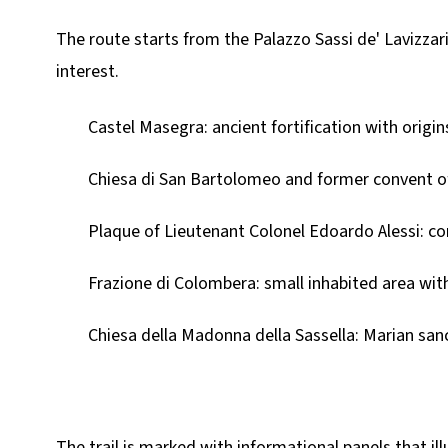
The route starts from the Palazzo Sassi de' Lavizzar
interest.
Castel Masegra: ancient fortification with orig
Chiesa di San Bartolomeo and former convent of 
Plaque of Lieutenant Colonel Edoardo Alessi: co
Frazione di Colombera: small inhabited area with
Chiesa della Madonna della Sassella: Marian san
The trail is marked with informational panels that ill