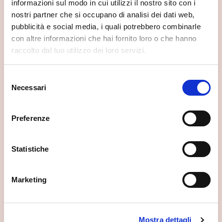
informazioni sul modo in cui utilizzi il nostro sito con i
nostri partner che si occupano di analisi dei dati web,
pubblicità e social media, i quali potrebbero combinarle
con altre informazioni che hai fornito loro o che hanno
raccolto dal tuo utilizzo dei loro servizi.
Selezione
Necessari
del
consenso
Preferenze
Statistiche
Santuario della Beata Vergine Assunta
Marketing
Morbegno
Mostra dettagli