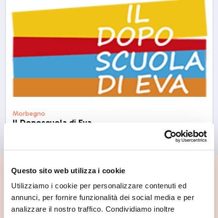
Morbegno
Il Doposcuola di Eva
Questo sito web utilizza i cookie
📍 Cosa vedere nei dintorni
Utilizziamo i cookie per personalizzare contenuti ed
annunci, per fornire funzionalità dei social media e per
Se vuoi scoprire di più su questa zona, qui trovi altri
analizzare il nostro traffico. Condividiamo inoltre
spunti utili.