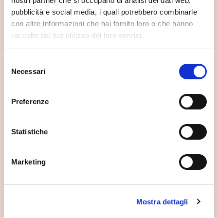
nostri partner che si occupano di analisi dei dati web,
pubblicità e social media, i quali potrebbero combinarle
con altre informazioni che hai fornito loro o che hanno
raccolto dal tuo utilizzo dei loro servizi.
Selezione
Necessari
del
consenso
Preferenze
Statistiche
Marketing
Palazzo Malacrida
Morbegno
Mostra dettagli