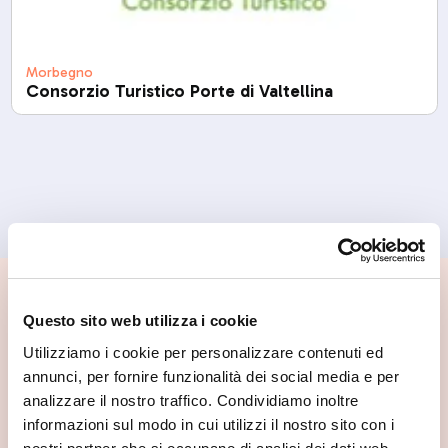
Morbegno
Consorzio Turistico Porte di Valtellina
📍 Cosa vedere nei dintorni
Questo sito web utilizza i cookie
Se vuoi scoprire di più su questa zona, qui trovi altri
Utilizziamo i cookie per personalizzare contenuti ed
spunti utili.
annunci, per fornire funzionalità dei social media e per
analizzare il nostro traffico. Condividiamo inoltre
informazioni sul modo in cui utilizzi il nostro sito con i