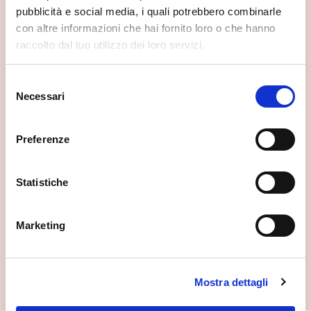
pubblicità e social media, i quali potrebbero combinarle
con altre informazioni che hai fornito loro o che hanno
raccolto dal tuo utilizzo dei loro servizi.
Selezione
Necessari
del
consenso
Preferenze
Statistiche
Marketing
Museo Civico di Storia Naturale
Morbegno
Mostra dettagli