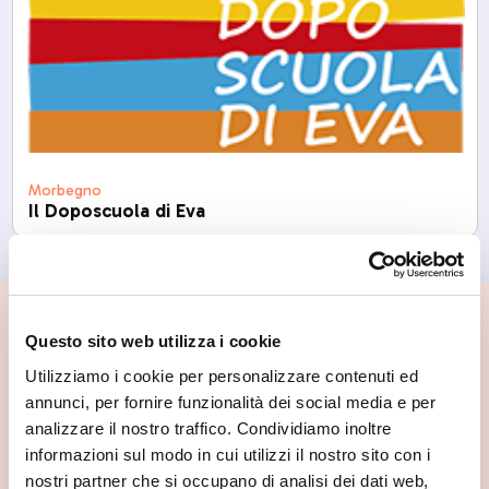
Morbegno
Il Doposcuola di Eva
📍 Cosa vedere nei dintorni
Questo sito web utilizza i cookie
Utilizziamo i cookie per personalizzare contenuti ed
Se vuoi scoprire di più su questa zona, qui trovi altri
annunci, per fornire funzionalità dei social media e per
spunti utili.
analizzare il nostro traffico. Condividiamo inoltre
informazioni sul modo in cui utilizzi il nostro sito con i
nostri partner che si occupano di analisi dei dati web,