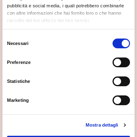
pubblicità e social media, i quali potrebbero combinarle
con altre informazioni che hai fornito loro o che hanno
raccolto dal tuo utilizzo dei loro servizi.
Selezione
Necessari
del
consenso
Preferenze
Statistiche
Marketing
Complesso di Sant'Antonio
Morbegno
Mostra dettagli