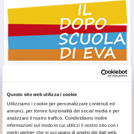
Morbegno
Il Doposcuola di Eva
Questo sito web utilizza i cookie
Utilizziamo i cookie per personalizzare contenuti ed
📍 Cosa vedere nei dintorni
annunci, per fornire funzionalità dei social media e per
analizzare il nostro traffico. Condividiamo inoltre
Se vuoi scoprire di più su questa zona, qui trovi altri
informazioni sul modo in cui utilizzi il nostro sito con i
spunti utili.
nostri partner che si occupano di analisi dei dati web,